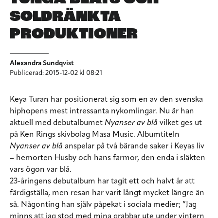
SOLDRÄNKTA
PRODUKTIONER
Alexandra Sundqvist
Publicerad: 2015-12-02 kl 08:21
Keya Turan har positionerat sig som en av den svenska
hiphopens mest intressanta nykomlingar. Nu är han
aktuell med debutalbumet
Nyanser av blå
vilket ges ut
på Ken Rings skivbolag Masa Music. Albumtiteln
Nyanser av blå
anspelar på två bärande saker i Keyas liv
– hemorten Husby och hans farmor, den enda i släkten
vars ögon var blå.
23-åringens debutalbum har tagit ett och halvt år att
färdigställa, men resan har varit långt mycket längre än
så. Någonting han själv påpekat i sociala medier; ”Jag
minns att jag stod med mina grabbar ute under vintern