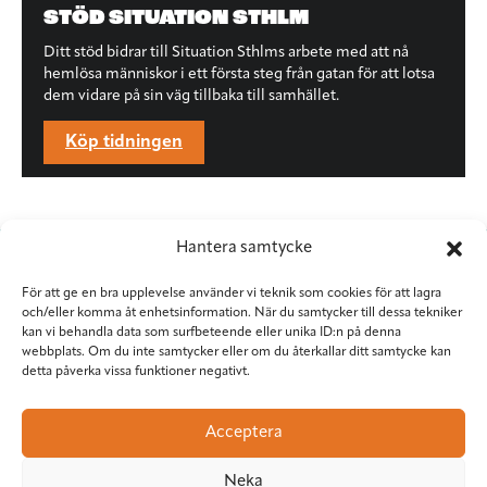
STÖD SITUATION STHLM
Ditt stöd bidrar till Situation Sthlms arbete med att nå
hemlösa människor i ett första steg från gatan för att lotsa
dem vidare på sin väg tillbaka till samhället.
Köp tidningen
Hantera samtycke
För att ge en bra upplevelse använder vi teknik som cookies för att lagra
och/eller komma åt enhetsinformation. När du samtycker till dessa tekniker
kan vi behandla data som surfbeteende eller unika ID:n på denna
webbplats. Om du inte samtycker eller om du återkallar ditt samtycke kan
detta påverka vissa funktioner negativt.
Situation Sthlm
Torkel Knutssongatan 37
Acceptera
118 49 Stockholm
08-545 953 81
•
red@situationsthlm.se
Neka