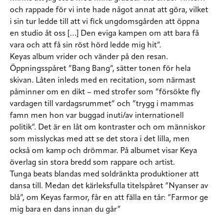
och rappade för vi inte hade något annat att göra, vilket
i sin tur ledde till att vi fick ungdomsgården att öppna
en studio åt oss […] Den eviga kampen om att bara få
vara och att få sin röst hörd ledde mig hit”.
Keyas album vrider och vänder på den resan.
Öppningsspåret ”Bang Bang”, sätter tonen för hela
skivan. Låten inleds med en recitation, som närmast
påminner om en dikt – med strofer som ”försökte fly
vardagen till vardagsrummet” och ”trygg i mammas
famn men hon var buggad inuti/av internationell
politik”. Det är en låt om kontraster och om människor
som misslyckas med att se det stora i det lilla, men
också om kamp och drömmar. På albumet visar Keya
överlag sin stora bredd som rappare och artist.
Tunga beats blandas med soldränkta produktioner att
dansa till. Medan det kärleksfulla titelspåret ”Nyanser av
blå”, om Keyas farmor, får en att fälla en tår: ”Farmor ge
mig bara en dans innan du går”