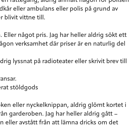
 i en rättegång, aldrig anmält någon för polisen
ndkår eller ambulans eller polis på grund av
livit vittne till.
 Eller något pris. Jag har heller aldrig sökt ett
ågon verksamhet där priser är en naturlig del
rig lyssnat på radioteater eller skrivit brev till
ansar.
terat stöldgods
ken eller nyckelknippan, aldrig glömt kortet i
rån garderoben. Jag har heller aldrig gått –
n eller avstått från att lämna dricks om det