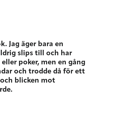
k. Jag äger bara en
drig slips till och har
v eller poker, men en gång
ndar och trodde då för ett
 och blicken mot
rde.