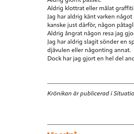
Aldrig glömt passet.
Aldrig klottrat eller målat graffiti
Jag har aldrig känt varken någo
kanske just därför, någon påtag
Aldrig ångrat någon resa jag gjor
Jag har aldrig slagit sönder en sp
djävulen eller någonting annat.
Dock har jag gjort en hel del and
Krönikan är publicerad i Situati