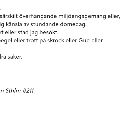
.
t särskilt överhängande miljöengagemang eller,
lig känsla av stundande domedag.
t eller stad jag besökt.
egel eller trott på skrock eller Gud eller
ra saker.
on Sthlm #211.