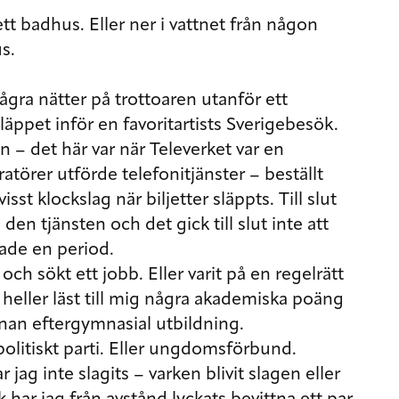
ett badhus. Eller ner i vattnet från någon
s.
några nätter på trottoaren utanför ett
släppet inför en favoritartists Sverigebesök.
len – det här var när Televerket var en
törer utförde telefonitjänster – beställt
isst klockslag när biljetter släppts. Till slut
en tjänsten och det gick till slut inte att
ade en period.
 och sökt ett jobb. Eller varit på en regelrätt
e heller läst till mig några akademiska poäng
nnan eftergymnasial utbildning.
politiskt parti. Eller ungdomsförbund.
 jag inte slagits – varken blivit slagen eller