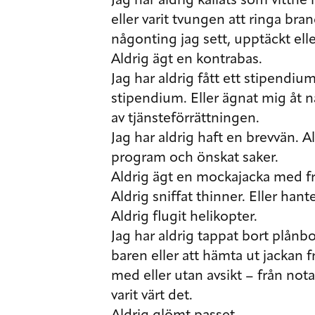
Jag har aldrig kallats som vittne
eller varit tvungen att ringa bra
någonting jag sett, upptäckt eller b
Aldrig ägt en kontrabas.
Jag har aldrig fått ett stipendium.
stipendium. Eller ägnat mig åt n
av tjänsteförrättningen.
Jag har aldrig haft en brevvän. Ald
program och önskat saker.
Aldrig ägt en mockajacka med fr
Aldrig sniffat thinner. Eller han
Aldrig flugit helikopter.
Jag har aldrig tappat bort plånbo
baren eller att hämta ut jackan f
med eller utan avsikt – från nota
varit värt det.