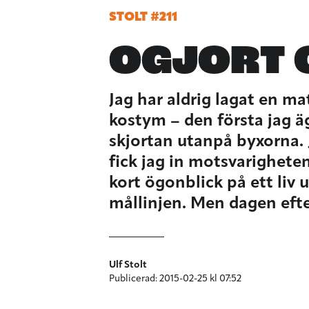
STOLT #211
OGJORT 
Jag har aldrig lagat en ma
kostym – den första jag ägt
skjortan utanpå byxorna. J
fick jag in motsvarighete
kort ögonblick på ett li
mållinjen. Men dagen eft
Ulf Stolt
Publicerad: 2015-02-25 kl 07:52