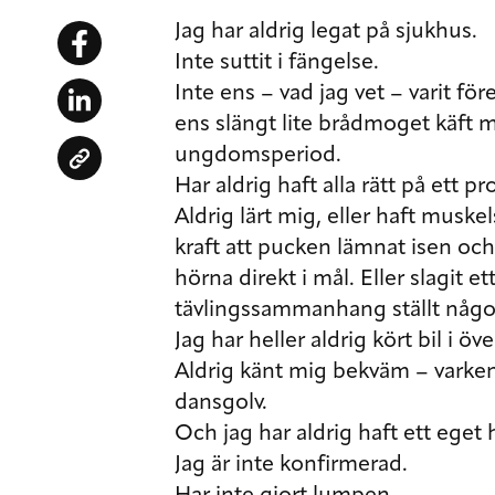
Jag har aldrig legat på sjukhus.
Inte suttit i fängelse.
Inte ens – vad jag vet – varit för
ens slängt lite brådmoget käft
ungdomsperiod.
Har aldrig haft alla rätt på ett pro
Aldrig lärt mig, eller haft muske
kraft att pucken lämnat isen och f
hörna direkt i mål. Eller slagit et
tävlingssammanhang ställt någo
Jag har heller aldrig kört bil i 
Aldrig känt mig bekväm – varken 
dansgolv.
Och jag har aldrig haft ett eget 
Jag är inte konfirmerad.