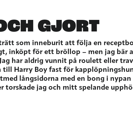
OCH GJORT
trätt som inneburit att följa en receptbo
, inköpt för ett bröllop – men jag bär al
ag har aldrig vunnit på roulett eller tra
n till Harry Boy fast för kapplöpningshu
v utmed långsidorna med en bong i nypan
er torskade jag och mitt spelande upphö