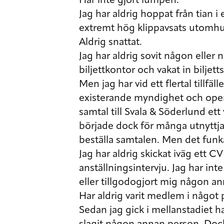
Har inte gjort lumpen.
Jag har aldrig hoppat från tian i 
extremt hög klippavsats utomhu
Aldrig snattat.
Jag har aldrig sovit någon eller 
biljettkontor och vakat in biljett
Men jag har vid ett flertal tillfäl
existerande myndighet och opera
samtal till Svala & Söderlund ett v
började dock för många utnyttja d
beställa samtalen. Men det funk
Jag har aldrig skickat iväg ett CV
anställningsintervju. Jag har int
eller tillgodogjort mig någon a
Har aldrig varit medlem i något 
Sedan jag gick i mellanstadiet har