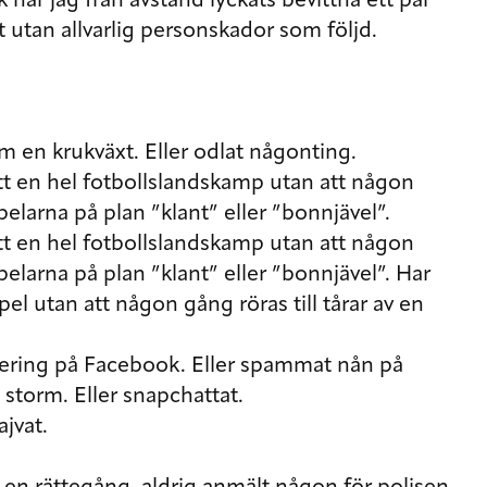
har jag från avstånd lyckats bevittna ett par
 utan allvarlig personskador som följd.
m en krukväxt. Eller odlat någonting.
sett en hel fotbollslandskamp utan att någon
pelarna på plan ”klant” eller ”bonnjävel”.
sett en hel fotbollslandskamp utan att någon
pelarna på plan ”klant” eller ”bonnjävel”. Har
pel utan att någon gång röras till tårar av en
tering på Facebook. Eller spammat nån på
 storm. Eller snapchattat.
ajvat.