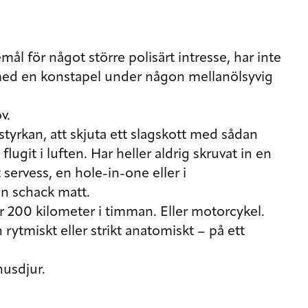
emål för något större polisärt intresse, har inte
 med en konstapel under någon mellanölsyvig
v.
lstyrkan, att skjuta ett slagskott med sådan
lugit i luften. Har heller aldrig skruvat in en
t servess, en hole-in-one eller i
n schack matt.
över 200 kilometer i timman. Eller motorcykel.
rytmiskt eller strikt anatomiskt – på ett
husdjur.