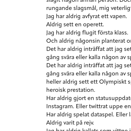
slagit någon annan person. Dock 
rungande slagsmål, mig veterligt
Jag har aldrig avfyrat ett vapen.
Aldrig sett en operett.
Jag har aldrig flugit första klass.
Och aldrig någonsin planterat o
Det har aldrig inträffat att jag 
gång svära eller kalla någon av s
Det har aldrig inträffat att jag 
gång svära eller kalla någon av s
heller aldrig sett ett Olympiskt s
heroisk prestation.
Har aldrig gjort en statusuppda
Instagram. Eller twittrat uppe en
Har aldrig spelat dataspel. Eller l
Aldrig varit på rejv.