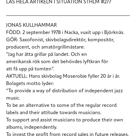
LÄS HELA ARTIKELN I SITUATION STHLM #277
JONAS KULLHAMMAR
FÖDD
: 2 september 1978 i Nacka, vuxit upp i Björknäs.
GÖR:
Saxofonist, skivbolagsdirektör, kompositör,
producent, och amatörgrillmästare:
”Jag har åtta grillar på landet. Och en
amerikansk rök som det behövdes lyftkran för
att få upp på tomten”.
AKTUELL:
Hans skivbolag Moserobie fyller 20 år i år.
Bolagets motto lyder:
”To provide a way of distribution of independent jazz
music.
To be an alternative to some of the regular record
labels and their attitude towards musicians.
To support and assist musicians to produce their own
albums, independently.
To invest the profit from record sales in future releases.