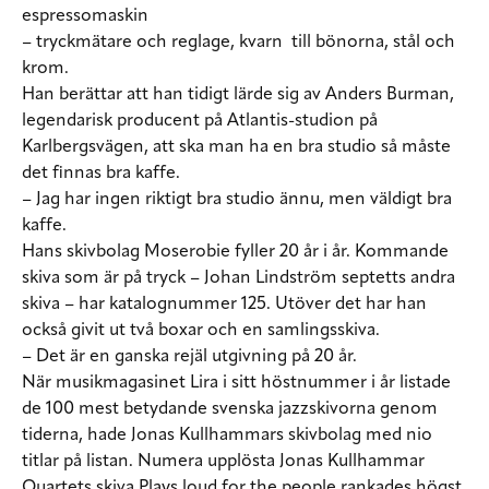
espressomaskin
– tryckmätare och reglage, kvarn till bönorna, stål och
krom.
Han berättar att han tidigt lärde sig av Anders Burman,
legendarisk producent på Atlantis-studion på
Karlbergsvägen, att ska man ha en bra studio så måste
det finnas bra kaffe.
– Jag har ingen riktigt bra studio ännu, men väldigt bra
kaffe.
Hans skivbolag Moserobie fyller 20 år i år. Kommande
skiva som är på tryck – Johan Lindström septetts andra
skiva – har katalognummer 125. Utöver det har han
också givit ut två boxar och en samlingsskiva.
– Det är en ganska rejäl utgivning på 20 år.
När musikmagasinet Lira i sitt höstnummer i år listade
de 100 mest betydande svenska jazzskivorna genom
tiderna, hade Jonas Kullhammars skivbolag med nio
titlar på listan. Numera upplösta Jonas Kullhammar
Quartets skiva Plays loud for the people rankades högst