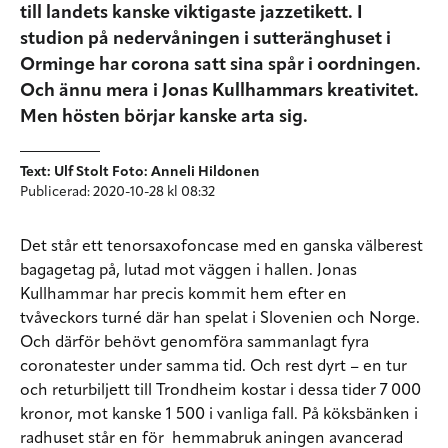
till landets kanske viktigaste jazzetikett. I
studion på nedervåningen i sutteränghuset i
Orminge har corona satt sina spår i oordningen.
Och ännu mera i Jonas Kullhammars kreativitet.
Men hösten börjar kanske arta sig.
Text: Ulf Stolt Foto: Anneli Hildonen
Publicerad: 2020-10-28 kl 08:32
Det står ett tenorsaxofoncase med en ganska välberest
bagagetag på, lutad mot väggen i hallen. Jonas
Kullhammar har precis kommit hem efter en
tvåveckors turné där han spelat i Slovenien och Norge.
Och därför behövt genomföra sammanlagt fyra
coronatester under samma tid. Och rest dyrt – en tur
och returbiljett till Trondheim kostar i dessa tider 7 000
kronor, mot kanske 1 500 i vanliga fall. På köksbänken i
radhuset står en för hemmabruk aningen avancerad