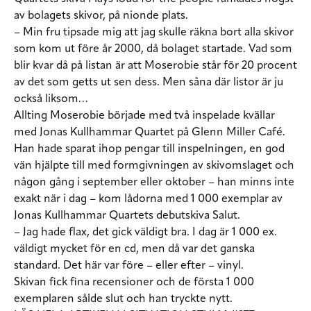
av bolagets skivor, på nionde plats.
– Min fru tipsade mig att jag skulle räkna bort alla skivor
som kom ut före år 2000, då bolaget startade. Vad som
blir kvar då på listan är att Moserobie står för 20 procent
av det som getts ut sen dess. Men såna där listor är ju
också liksom…
Allting Moserobie började med två inspelade kvällar
med Jonas Kullhammar Quartet på Glenn Miller Café.
Han hade sparat ihop pengar till inspelningen, en god
vän hjälpte till med formgivningen av skivomslaget och
någon gång i september eller oktober – han minns inte
exakt när i dag – kom lådorna med 1 000 exemplar av
Jonas Kullhammar Quartets debutskiva Salut.
– Jag hade flax, det gick väldigt bra. I dag är 1 000 ex.
väldigt mycket för en cd, men då var det ganska
standard. Det här var före – eller efter – vinyl.
Skivan fick fina recensioner och de första 1 000
exemplaren sålde slut och han tryckte nytt.