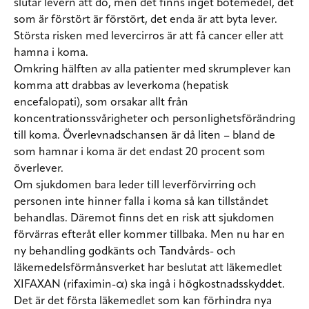
slutar levern att dö, men det finns inget botemedel, det
som är förstört är förstört, det enda är att byta lever.
Största risken med levercirros är att få cancer eller att
hamna i koma.
Omkring hälften av alla patienter med skrumplever kan
komma att drabbas av leverkoma (hepatisk
encefalopati), som orsakar allt från
koncentrationssvårigheter och personlighetsförändring
till koma. Överlevnadschansen är då liten – bland de
som hamnar i koma är det endast 20 procent som
överlever.
Om sjukdomen bara leder till leverförvirring och
personen inte hinner falla i koma så kan tillståndet
behandlas. Däremot finns det en risk att sjukdomen
förvärras efteråt eller kommer tillbaka. Men nu har en
ny behandling godkänts och Tandvårds- och
läkemedelsförmånsverket har beslutat att läkemedlet
XIFAXAN (rifaximin-α) ska ingå i högkostnadsskyddet.
Det är det första läkemedlet som kan förhindra nya