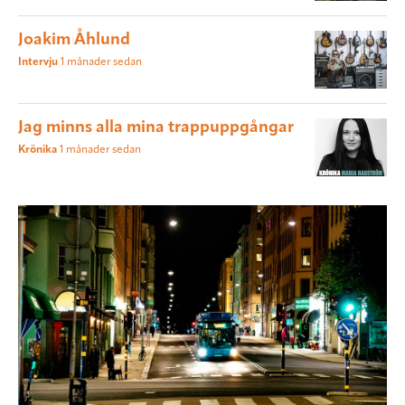
Joakim Åhlund
Intervju
1 månader sedan
Jag minns alla mina trappuppgångar
Krönika
1 månader sedan