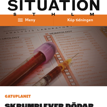
Hoppa till innehåll
Meny
Köp tidningen
GATUPLANET
SKRUMPLEVER DÖDAR