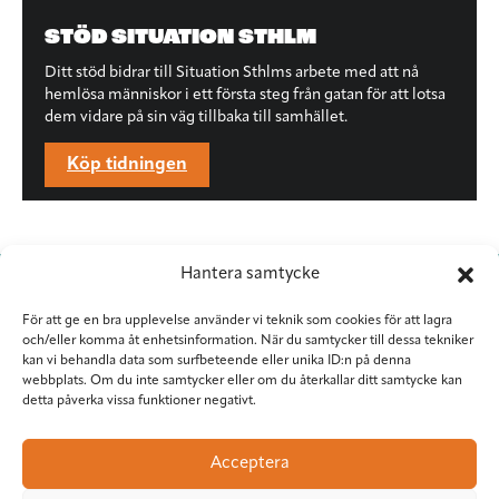
STÖD SITUATION STHLM
Ditt stöd bidrar till Situation Sthlms arbete med att nå
hemlösa människor i ett första steg från gatan för att lotsa
dem vidare på sin väg tillbaka till samhället.
Köp tidningen
Hantera samtycke
För att ge en bra upplevelse använder vi teknik som cookies för att lagra
och/eller komma åt enhetsinformation. När du samtycker till dessa tekniker
kan vi behandla data som surfbeteende eller unika ID:n på denna
webbplats. Om du inte samtycker eller om du återkallar ditt samtycke kan
detta påverka vissa funktioner negativt.
Situation Sthlm
Torkel Knutssongatan 37
Acceptera
118 49 Stockholm