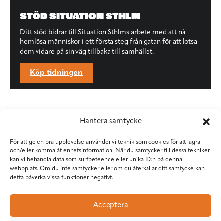
STÖD SITUATION STHLM
Ditt stöd bidrar till Situation Sthlms arbete med att nå
hemlösa människor i ett första steg från gatan för att lotsa
dem vidare på sin väg tillbaka till samhället.
Köp tidningen
Hantera samtycke
För att ge en bra upplevelse använder vi teknik som cookies för att lagra
och/eller komma åt enhetsinformation. När du samtycker till dessa tekniker
kan vi behandla data som surfbeteende eller unika ID:n på denna
webbplats. Om du inte samtycker eller om du återkallar ditt samtycke kan
detta påverka vissa funktioner negativt.
Situation Sthlm
Torkel Knutssongatan 37
Acceptera
118 49 Stockholm