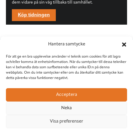
dem vidare på sin väg tillbaka till samhället.
Köp tidningen
Hantera samtycke
För att ge en bra upplevelse använder vi teknik som cookies för att lagra
och/eller komma åt enhetsinformation. När du samtycker till dessa tekniker
kan vi behandla data som surfbeteende eller unika ID:n på denna
webbplats. Om du inte samtycker eller om du återkallar ditt samtycke kan
detta påverka vissa funktioner negativt.
Situation Sthlm
Torkel Knutssongatan 37
Acceptera
118 49 Stockholm
08-545 953 81
•
red@situationsthlm.se
Neka
Visa preferenser
Följ Situation Sthlm