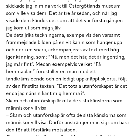
skickade jag in mina verk till Östergötlands museum
som ville visa dem. Det är tre år sedan, och när jag
visade dem kändes det som att det var första gången
jag kom ut som mig själv.
De detaljrika teckningarna, exempelvis den varsamt
frammejslade bilden på en vit kanin som hänger upp
och ner i en snara, ackompanjeras av text med hög
igenkänning, som: ”Nä, men det här, det är ingenting,
jag mår fint”. Medan exempelvis verket ”På
hemmaplan” föreställer en man med ett
tandkrämsleende och en ledigt uppknäppt skjorta, följt
av den finstilta texten
:
”Det totala utanförskapet är det
enda jag nånsin känt mig hemma i”.
Skam och utanförskap är ofta de sista känslorna som
människor vill visa
– Skam och utanförskap är ofta de sista känslorna som
människor vill visa. Därför anstränger man sig som bara
den för att förstärka motsatsen.