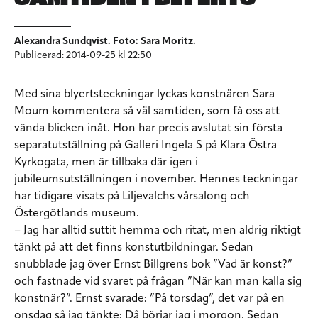
Alexandra Sundqvist. Foto: Sara Moritz.
Publicerad: 2014-09-25 kl 22:50
Med sina blyertsteckningar lyckas konstnären Sara
Moum kommentera så väl samtiden, som få oss att
vända blicken inåt. Hon har precis avslutat sin första
separatutställning på Galleri Ingela S på Klara Östra
Kyrkogata, men är tillbaka där igen i
jubileumsutställningen i november. Hennes teckningar
har tidigare visats på Liljevalchs vårsalong och
Östergötlands museum.
– Jag har alltid suttit hemma och ritat, men aldrig riktigt
tänkt på att det finns konstutbildningar. Sedan
snubblade jag över Ernst Billgrens bok ”Vad är konst?”
och fastnade vid svaret på frågan ”När kan man kalla sig
konstnär?”. Ernst svarade: ”På torsdag”, det var på en
onsdag så jag tänkte: Då börjar jag i morgon. Sedan