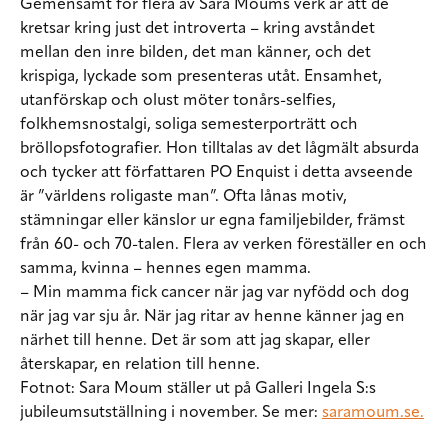
Gemensamt för flera av Sara Moums verk är att de
kretsar kring just det introverta – kring avståndet
mellan den inre bilden, det man känner, och det
krispiga, lyckade som presenteras utåt. Ensamhet,
utanförskap och olust möter tonårs-selfies,
folkhemsnostalgi, soliga semesterporträtt och
bröllopsfotografier. Hon tilltalas av det lågmält absurda
och tycker att författaren PO Enquist i detta avseende
är ”världens roligaste man”. Ofta lånas motiv,
stämningar eller känslor ur egna familjebilder, främst
från 60- och 70-talen. Flera av verken föreställer en och
samma, kvinna – hennes egen mamma.
– Min mamma fick cancer när jag var nyfödd och dog
när jag var sju år. När jag ritar av henne känner jag en
närhet till henne. Det är som att jag skapar, eller
återskapar, en relation till henne.
Fotnot:
Sara Moum ställer ut på Galleri Ingela S:s
jubileumsutställning i november. Se mer:
saramoum.se.