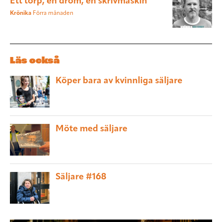
Ett torp, en dröm, en skrivmaskin
Krönika
Förra månaden
Läs också
Köper bara av kvinnliga säljare
Möte med säljare
Säljare #168