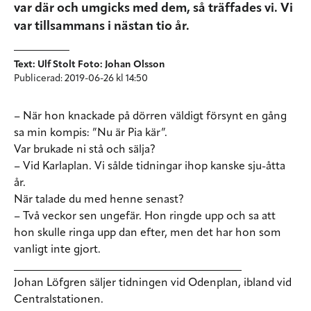
var där och umgicks med dem, så träffades vi. Vi
var tillsammans i nästan tio år.
Text: Ulf Stolt Foto: Johan Olsson
Publicerad: 2019-06-26 kl 14:50
– När hon knackade på dörren väldigt försynt en gång
sa min kompis: ”Nu är Pia kär”.
Var brukade ni stå och sälja?
– Vid Karlaplan. Vi sålde tidningar ihop kanske sju-åtta
år.
När talade du med henne senast?
– Två veckor sen ungefär. Hon ringde upp och sa att
hon skulle ringa upp dan efter, men det har hon som
vanligt inte gjort.
_________________________________________
Johan Löfgren säljer tidningen vid Odenplan, ibland vid
Centralstationen.