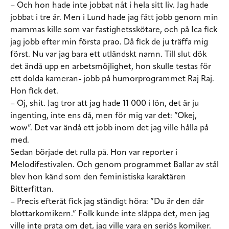
– Och hon hade inte jobbat nåt i hela sitt liv. Jag hade
jobbat i tre år. Men i Lund hade jag fått jobb genom min
mammas kille som var fastighetsskötare, och på Ica fick
jag jobb efter min första prao. Då fick de ju träffa mig
först. Nu var jag bara ett utländskt namn. Till slut dök
det ändå upp en arbetsmöjlighet, hon skulle testas för
ett dolda kameran- jobb på humorprogrammet Raj Raj.
Hon fick det.
– Oj, shit. Jag tror att jag hade 11 000 i lön, det är ju
ingenting, inte ens då, men för mig var det: ”Okej,
wow”. Det var ändå ett jobb inom det jag ville hålla på
med.
Sedan började det rulla på. Hon var reporter i
Melodifestivalen. Och genom programmet Ballar av stål
blev hon känd som den feministiska karaktären
Bitterfittan.
– Precis efteråt fick jag ständigt höra: ”Du är den där
blottarkomikern.” Folk kunde inte släppa det, men jag
ville inte prata om det, jag ville vara en seriös komiker.