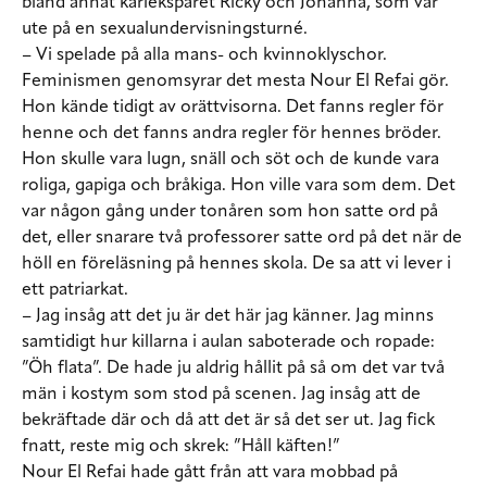
bland annat kärleksparet Ricky och Johanna, som var
ute på en sexualundervisningsturné.
– Vi spelade på alla mans- och kvinnoklyschor.
Feminismen genomsyrar det mesta Nour El Refai gör.
Hon kände tidigt av orättvisorna. Det fanns regler för
henne och det fanns andra regler för hennes bröder.
Hon skulle vara lugn, snäll och söt och de kunde vara
roliga, gapiga och bråkiga. Hon ville vara som dem. Det
var någon gång under tonåren som hon satte ord på
det, eller snarare två professorer satte ord på det när de
höll en föreläsning på hennes skola. De sa att vi lever i
ett patriarkat.
– Jag insåg att det ju är det här jag känner. Jag minns
samtidigt hur killarna i aulan saboterade och ropade:
”Öh flata”. De hade ju aldrig hållit på så om det var två
män i kostym som stod på scenen. Jag insåg att de
bekräftade där och då att det är så det ser ut. Jag fick
fnatt, reste mig och skrek: ”Håll käften!”
Nour El Refai hade gått från att vara mobbad på