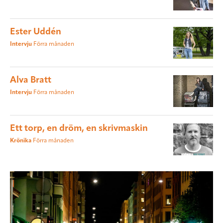
Ester Uddén
Intervju
Förra månaden
Alva Bratt
Intervju
Förra månaden
Ett torp, en dröm, en skrivmaskin
Krönika
Förra månaden