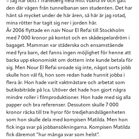
– Jag har bott i Traneberg hela mitt vuxna liv och gått
den där vägen från tunnelbanan sen studenten. Det har
hänt så mycket under de här åren, så här är jag rotad,
mina rötter har tagit sig ner i jorden här.
År 2006 flyttade en naiv Nour El Refai till Stockholm
med 7 000 kronor på kontot och en skådespelardröm i
bagaget. Mamman var städerska och ensamstående
med fyra barn, det fanns ingen möjlighet för henne att
backa upp ekonomiskt om dottern inte kunde betala för
sig. Men Nour El Refai oroade sig inte, något sorts jobb
skulle hon väl få, hon som redan hade hunnit jobba i
flera år. Hon hade varit vaktmästare och arbetat som
butiksbiträde på Ica. Utöver det hade hon gjort några
mindre roller i filmproduktioner. Hon hade med sig alla
papper och bra referenser. Dessutom skulle 7 000
kronor räcka till tre hyror för tredjehandslägenheten
som hon skulle dela med kompisen Matilda. Men hon
fick inga svar på jobbansökningarna. Kompisen Matilda
fick däremot ”hur många svar som helst”.