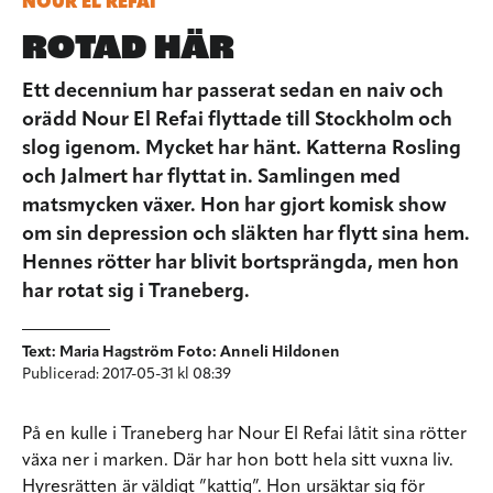
NOUR EL REFAI
ROTAD HÄR
Ett decennium har passerat sedan en naiv och
orädd Nour El Refai flyttade till Stockholm och
slog igenom. Mycket har hänt. Katterna Rosling
och Jalmert har flyttat in. Samlingen med
matsmycken växer. Hon har gjort komisk show
om sin depression och släkten har flytt sina hem.
Hennes rötter har blivit bortsprängda, men hon
har rotat sig i Traneberg.
Text: Maria Hagström Foto: Anneli Hildonen
Publicerad: 2017-05-31 kl 08:39
På en kulle i Traneberg har Nour El Refai låtit sina rötter
växa ner i marken. Där har hon bott hela sitt vuxna liv.
Hyresrätten är väldigt ”kattig”. Hon ursäktar sig för