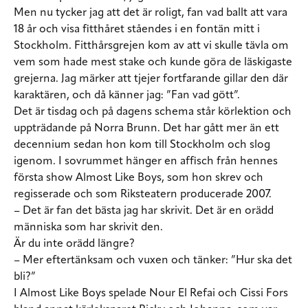
Men nu tycker jag att det är roligt, fan vad ballt att vara
18 år och visa fitthåret ståendes i en fontän mitt i
Stockholm. Fitthårsgrejen kom av att vi skulle tävla om
vem som hade mest stake och kunde göra de läskigaste
grejerna. Jag märker att tjejer fortfarande gillar den där
karaktären, och då känner jag: ”Fan vad gött”.
Det är tisdag och på dagens schema står körlektion och
uppträdande på Norra Brunn. Det har gått mer än ett
decennium sedan hon kom till Stockholm och slog
igenom. I sovrummet hänger en affisch från hennes
första show Almost Like Boys, som hon skrev och
regisserade och som Riksteatern producerade 2007.
– Det är fan det bästa jag har skrivit. Det är en orädd
människa som har skrivit den.
Är du inte orädd längre?
– Mer eftertänksam och vuxen och tänker: ”Hur ska det
bli?”
I Almost Like Boys spelade Nour El Refai och Cissi Fors