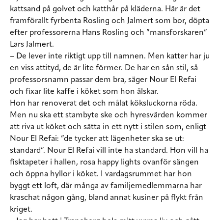
kattsand på golvet och katthår på kläderna. Här är det
framförallt fyrbenta Rosling och Jalmert som bor, döpta
efter professorerna Hans Rosling och ”mansforskaren”
Lars Jalmert.
– De lever inte riktigt upp till namnen. Men katter har ju
en viss attityd, de är lite förmer. De har en sån stil, så
professorsnamn passar dem bra, säger Nour El Refai
och fixar lite kaffe i köket som hon älskar.
Hon har renoverat det och målat köksluckorna röda.
Men nu ska ett stambyte ske och hyresvärden kommer
att riva ut köket och sätta in ett nytt i stilen som, enligt
Nour El Refai: ”de tycker att lägenheter ska se ut:
standard”. Nour El Refai vill inte ha standard. Hon vill ha
fisktapeter i hallen, rosa happy lights ovanför sängen
och öppna hyllor i köket. I vardagsrummet har hon
byggt ett loft, där många av familjemedlemmarna har
kraschat någon gång, bland annat kusiner på flykt från
kriget.