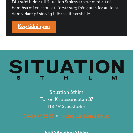
Ditt stöd bidrar till Situation Sthlms arbete med att nå
hemlösa människor i ett första steg från gatan för att lotsa
dem vidare på sin väg tillbaka till samhället.
Köp tidningen
Situation Sthlm
Torkel Knutssongatan 37
118 49 Stockholm
08-545 953 81
•
red@situationsthlm.se