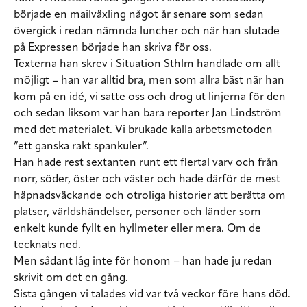
började en mailväxling något år senare som sedan
övergick i redan nämnda luncher och när han slutade
på Expressen började han skriva för oss.
Texterna han skrev i Situation Sthlm handlade om allt
möjligt – han var alltid bra, men som allra bäst när han
kom på en idé, vi satte oss och drog ut linjerna för den
och sedan liksom var han bara reporter Jan Lindström
med det materialet. Vi brukade kalla arbetsmetoden
”ett ganska rakt spankuler”.
Han hade rest sextanten runt ett flertal varv och från
norr, söder, öster och väster och hade därför de mest
häpnadsväckande och otroliga historier att berätta om
platser, världshändelser, personer och länder som
enkelt kunde fyllt en hyllmeter eller mera. Om de
tecknats ned.
Men sådant låg inte för honom – han hade ju redan
skrivit om det en gång.
Sista gången vi talades vid var två veckor före hans död.