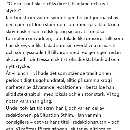
“Ointressant skit ströks direkt, blankrad och nytt
stycke”
Jan Lindström var en synnerligen briljant journalist av
den gamla utdöda stammen som med spiralblock och
skrivmaskin som redskap tog sig an att försöka
formulera omvärlden, som talade lika omsorgsfullt som
han skrev, var lika bidad som sin överblivna research
och som lyssnade till tillvaron med redigeringen redan
aktiverad – ointressant skit ströks direkt, blankrad och
nytt stycke.
Åt vi lunch – vi hade det som stående tradition en
period tidigt tjugohundratal, alltid på samma krog i
närheten av dåvarande redaktionen – beställde han
alltid stekt salt sill med löksås och en stor stark. Vi tog
notan varannan gång.
Under tolv års tid skrev han i, och var en del av
redaktionen, på Situation Sthlm. Han var min
consigliere – det var hans titel i redaktionsrutan – och
vän. Vi möttes första gången i slutet av nittiotalet,