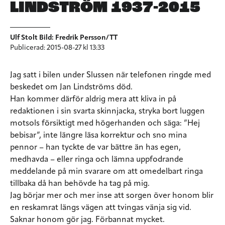
LINDSTRÖM 1937-2015
Ulf Stolt Bild: Fredrik Persson/TT
Publicerad: 2015-08-27 kl 13:33
Jag satt i bilen under Slussen när telefonen ringde med
beskedet om Jan Lindströms död.
Han kommer därför aldrig mera att kliva in på
redaktionen i sin svarta skinnjacka, stryka bort luggen
motsols försiktigt med högerhanden och säga: ”Hej
bebisar”, inte längre läsa korrektur och sno mina
pennor – han tyckte de var bättre än has egen,
medhavda – eller ringa och lämna uppfodrande
meddelande på min svarare om att omedelbart ringa
tillbaka då han behövde ha tag på mig.
Jag börjar mer och mer inse att sorgen över honom blir
en reskamrat längs vägen att tvingas vänja sig vid.
Saknar honom gör jag. Förbannat mycket.