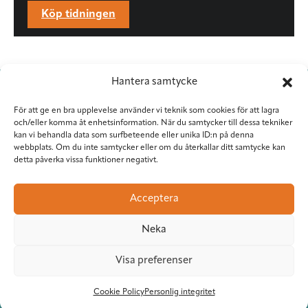
Köp tidningen
Hantera samtycke
För att ge en bra upplevelse använder vi teknik som cookies för att lagra
och/eller komma åt enhetsinformation. När du samtycker till dessa tekniker
kan vi behandla data som surfbeteende eller unika ID:n på denna
webbplats. Om du inte samtycker eller om du återkallar ditt samtycke kan
detta påverka vissa funktioner negativt.
Situation Sthlm
Torkel Knutssongatan 37
Acceptera
118 49 Stockholm
08-545 953 81
•
red@situationsthlm.se
Neka
Visa preferenser
Följ Situation Sthlm
Cookie Policy
Personlig integritet