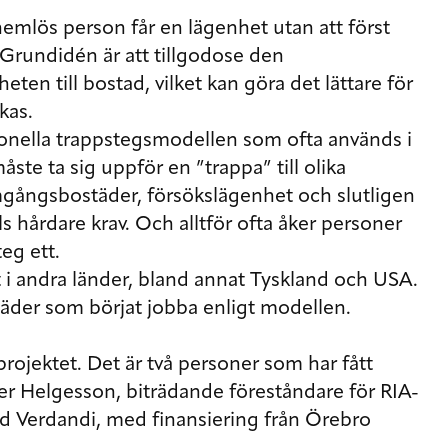
hemlös person får en lägenhet utan att först
. Grundidén är att tillgodose den
en till bostad, vilket kan göra det lättare för
kas.
tionella trappstegsmodellen som ofta används i
ste ta sig uppför en ”trappa” till olika
ångsbostäder, försökslägenhet och slutligen
lls hårdare krav. Och alltför ofta åker personer
eg ett.
at i andra länder, bland annat Tyskland och USA.
täder som börjat jobba enligt modellen.
projektet. Det är två personer som har fått
er Helgesson, biträdande föreståndare för RIA-
d Verdandi, med finansiering från Örebro