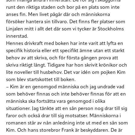
som många andra i innerstan. De rör sig i skuggorna
runt den riktiga staden och bor på en plats som inte
anses fin. Men livet pågår där och människorna
försöker hantera sin tillvaro. Det finns fler platser som
Linjalen mitt i allt det där som vi tycker är Stockholms
innerstad.
Hennes drivkraft med boken har inte varit att lyfta en
specifik historia eller ett specifikt ämne utan ett starkt
behov av att skriva, och för första gången prova att
skriva riktigt långt. Tidigare har hon skrivit krönikor och
lite noveller till husbehov. Det var idén om pojken Kim
som blev startskottet till boken.
– Kim är en genomgod människa och jag undrade vad
som behöver finnas och inte behöver finnas för att en
människa ska fortsätta vara genomgod i olika
situationer. Jag tänkte att en sån person nog drar till sig
faror och också drar till sig motsatser. Människorna i
romanen står av nån anledning inte ut med en sån som
Kim. Och hans storebror Frank är beskyddaren. De är