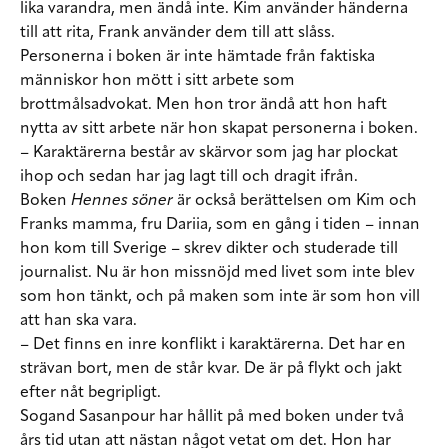
lika varandra, men ändå inte. Kim använder händerna
till att rita, Frank använder dem till att slåss.
Personerna i boken är inte hämtade från faktiska
människor hon mött i sitt arbete som
brottmålsadvokat. Men hon tror ändå att hon haft
nytta av sitt arbete när hon skapat personerna i boken.
– Karaktärerna består av skärvor som jag har plockat
ihop och sedan har jag lagt till och dragit ifrån.
Boken
Hennes söner
är också berättelsen om Kim och
Franks mamma, fru Dariia, som en gång i tiden – innan
hon kom till Sverige – skrev dikter och studerade till
journalist. Nu är hon missnöjd med livet som inte blev
som hon tänkt, och på maken som inte är som hon vill
att han ska vara.
– Det finns en inre konflikt i karaktärerna. Det har en
strävan bort, men de står kvar. De är på flykt och jakt
efter nåt begripligt.
Sogand Sasanpour har hållit på med boken under två
års tid utan att nästan något vetat om det. Hon har