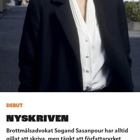
DEBUT
NYSKRIVEN
Brottmålsadvokat Sogand Sasanpour har alltid
gillat att skriva, men tänkt att författaryrket