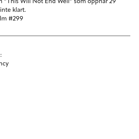
gen ”This Will Not End Well” som öppnar 29
nte klart.
thlm #299
:
ncy