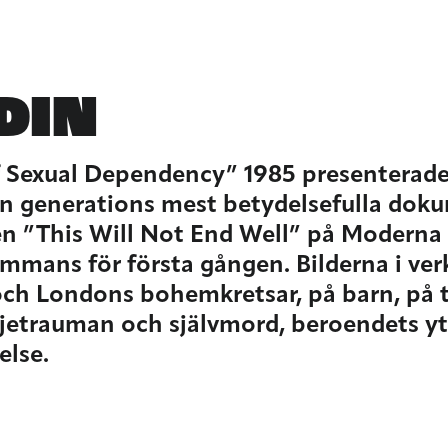
DIN
f Sexual Dependency” 1985 presenterade
in generations mest betydelsefulla dok
en ”This Will Not End Well” på Moderna 
ammans för första gången. Bilderna i ver
 och Londons bohemkretsar, på barn, på t
iljetrauman och självmord, beroendets ytt
else.