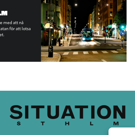
LM
te med att nå
tan för att lotsa
et.