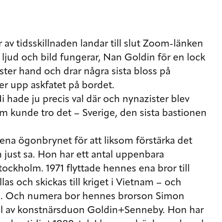
r av tidsskillnaden landar till slut Zoom-länken
ljud och bild fungerar, Nan Goldin för en lock
nster hand och drar några sista bloss på
er upp askfatet på bordet.
 hade ju precis val där och nynazister blev
em kunde tro det – Sverige, den sista bastionen
ena ögonbrynet för att liksom förstärka det
 just sa. Hon har ett antal uppenbara
Stockholm. 1971 flyttade hennes ena bror till
llas och skickas till kriget i Vietnam – och
eå. Och numera bor hennes brorson Simon
el av konstnärsduon Goldin+Senneby. Hon har