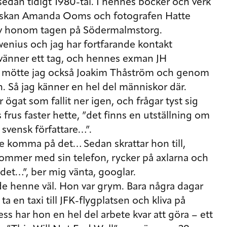
dan tidigt 1980-tal. I hennes böcker och verk
erskan Amanda Ooms och fotografen Hatte
 av honom tagen på Södermalmstorg.
wenius och jag har fortfarande kontakt
vänner ett tag, och hennes exman JH
ötte jag också Joakim Thåström och genom
. Så jag känner en hel del människor där.
ögat som fallit ner igen, och frågar tyst sig
 frus faster hette, ”det finns en utställning om
svensk författare…”.
te komma på det… Sedan skrattar hon till,
rkommer med sin telefon, rycker på axlarna och
 det…”, ber mig vänta, googlar.
nde henne väl. Hon var grym. Bara några dagar
a en taxi till JFK-flygplatsen och kliva på
dess har hon en hel del arbete kvar att göra – ett