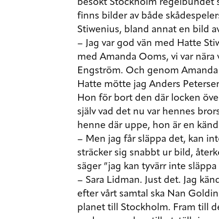
besökt Stockholm regelbundet se
finns bilder av både skådespel
Stiwenius, bland annat en bild
– Jag var god vän med Hatte Sti
med Amanda Ooms, vi var nära 
Engström. Och genom Amanda m
Hatte mötte jag Anders Petersen
Hon för bort den där locken över 
själv vad det nu var hennes brors
henne där uppe, hon är en känd 
– Men jag får släppa det, kan in
sträcker sig snabbt ur bild, åte
säger ”jag kan tyvärr inte släppa
– Sara Lidman. Just det. Jag kä
efter vårt samtal ska Nan Goldin t
planet till Stockholm. Fram till 