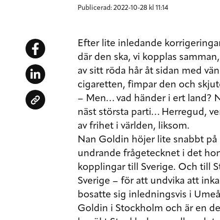
Publicerad: 2022-10-28 kl 11:14
Efter lite inledande korrigeringa
där den ska, vi kopplas samman, 
av sitt röda hår åt sidan med vä
cigaretten, fimpar den och skjut
– Men… vad händer i ert land? Ni
näst största parti… Herregud, v
av frihet i världen, liksom.
Nan Goldin höjer lite snabbt på 
undrande frågetecknet i det hon
kopplingar till Sverige. Och till 
Sverige – för att undvika att inka
bosatte sig inledningsvis i Um
Goldin i Stockholm och är en d