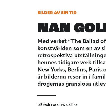
BILDER AV SIN TID
NAN GOL
Med verket ”The Ballad o
konstvärlden som en av s
retrospektiva utställning
hennes tidigare verk tills
New Yorks, Berlins, Paris
är bilderna resor in i fam
drogernas gränslösa utlev
Ulf Stolt Foto: TW Collins