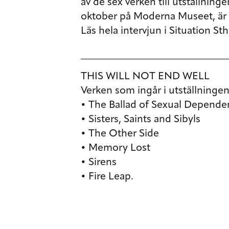
av de sex verken till utställnin
oktober på Moderna Museet, är i
Läs hela intervjun i Situation S
THIS WILL NOT END WELL
Verken som ingår i utställningen
• The Ballad of Sexual Depende
• Sisters, Saints and Sibyls
• The Other Side
• Memory Lost
• Sirens
• Fire Leap.