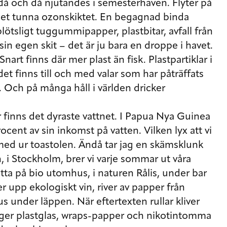
då och då njutandes i semesterhaven. Flyter på
et tunna ozonskiktet. En begagnad binda
lötsligt tuggummipapper, plastbitar, avfall från
sin egen skit – det är ju bara en droppe i havet.
nart finns där mer plast än fisk. Plastpartiklar i
 det finns till och med valar som har påträffats
 Och på många håll i världen dricker
er finns det dyraste vattnet. I Papua Nya Guinea
cent av sin inkomst på vatten. Vilken lyx att vi
h med ur toastolen. Ändå tar jag en skämsklunk
n, i Stockholm, brer vi varje sommar ut våra
titta på bio utomhus, i naturen Rålis, under bar
er upp ekologiskt vin, river av papper från
s under läppen. När eftertexten rullar kliver
ligger plastglas, wraps-papper och nikotintomma