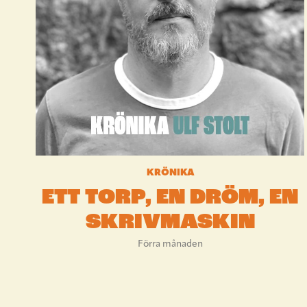
KRÖNIKA
ETT TORP, EN DRÖM, EN
SKRIVMASKIN
Förra månaden