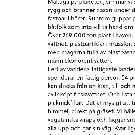
Mäktiga på planeten, simmar vi 
rygg och bränner näsan under d
fastnar i håret. Runtom guppar p
båtfolk som inte vill ta hand om 
Över 269 000 ton plast i haven. S
vattnet, plastpartiklar i musslor,
med magarna fulla av plastpåsar.
människor orent vatten.
I ett av världens fattigaste länd
spenderar en fattig person 54 pro
kan dricka från en kran, till oc
av inköpt flaskvattnet. Och i sta
picknickfiltar. Det är mysigt att 
himmel, direkt på gräset. Vi häll
vegetariska wraps och lägger snu
alla upp och går sin väg. Kvar 