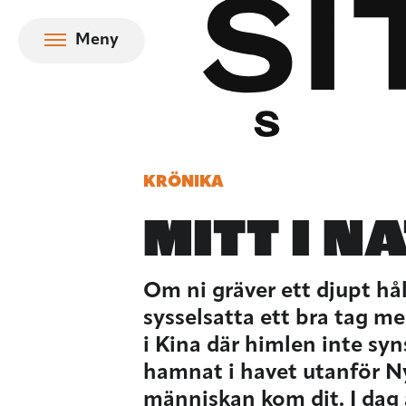
Hoppa till innehåll
Meny
KRÖNIKA
MITT I N
Om ni gräver ett djupt hål 
sysselsatta ett bra tag m
i Kina där himlen inte syn
hamnat i havet utanför N
människan kom dit. I dag 