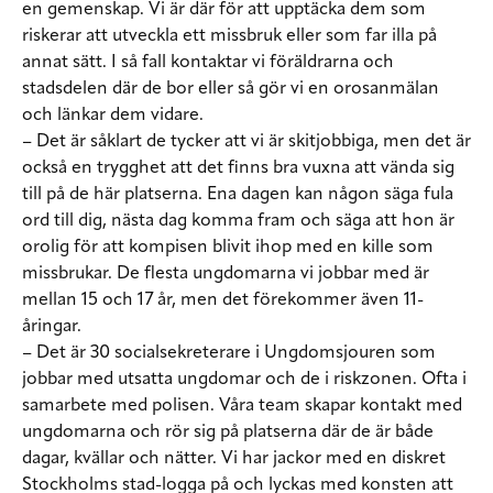
en gemenskap. Vi är där för att upptäcka dem som
riskerar att utveckla ett missbruk eller som far illa på
annat sätt. I så fall kontaktar vi föräldrarna och
stadsdelen där de bor eller så gör vi en orosanmälan
och länkar dem vidare.
– Det är såklart de tycker att vi är skitjobbiga, men det är
också en trygghet att det finns bra vuxna att vända sig
till på de här platserna. Ena dagen kan någon säga fula
ord till dig, nästa dag komma fram och säga att hon är
orolig för att kompisen blivit ihop med en kille som
missbrukar. De flesta ungdomarna vi jobbar med är
mellan 15 och 17 år, men det förekommer även 11-
åringar.
– Det är 30 socialsekreterare i Ungdomsjouren som
jobbar med utsatta ungdomar och de i riskzonen. Ofta i
samarbete med polisen. Våra team skapar kontakt med
ungdomarna och rör sig på platserna där de är både
dagar, kvällar och nätter. Vi har jackor med en diskret
Stockholms stad-logga på och lyckas med konsten att