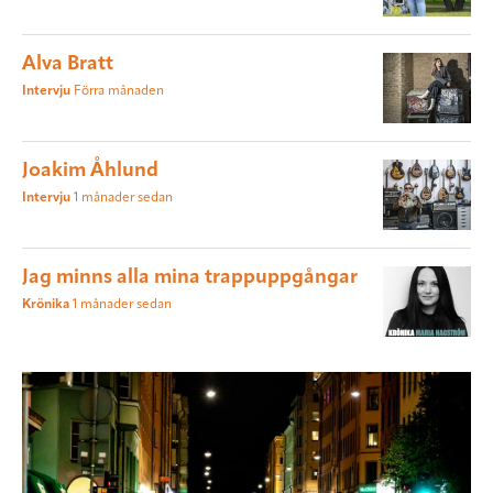
Alva Bratt
Intervju
Förra månaden
Joakim Åhlund
Intervju
1 månader sedan
Jag minns alla mina trappuppgångar
Krönika
1 månader sedan