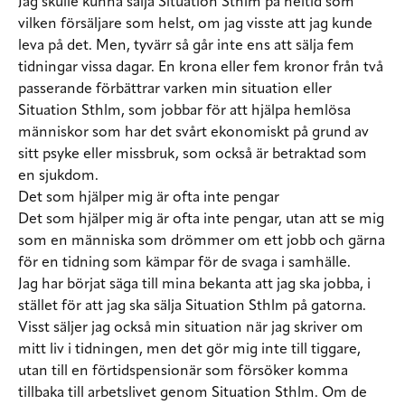
Jag skulle kunna sälja Situation Sthlm på heltid som
vilken försäljare som helst, om jag visste att jag kunde
leva på det. Men, tyvärr så går inte ens att sälja fem
tidningar vissa dagar. En krona eller fem kronor från två
passerande förbättrar varken min situation eller
Situation Sthlm, som jobbar för att hjälpa hemlösa
människor som har det svårt ekonomiskt på grund av
sitt psyke eller missbruk, som också är betraktad som
en sjukdom.
Det som hjälper mig är ofta inte pengar
Det som hjälper mig är ofta inte pengar, utan att se mig
som en människa som drömmer om ett jobb och gärna
för en tidning som kämpar för de svaga i samhälle.
Jag har börjat säga till mina bekanta att jag ska jobba, i
stället för att jag ska sälja Situation Sthlm på gatorna.
Visst säljer jag också min situation när jag skriver om
mitt liv i tidningen, men det gör mig inte till tiggare,
utan till en förtidspensionär som försöker komma
tillbaka till arbetslivet genom Situation Sthlm. Om de