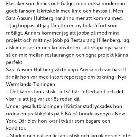
klassiker som knäck och fudge, men också modernare
godbitar som lakritskola med lime och havssalt. Men
Sara Aasum Hultberg har ännu mer att komma med:
– Jag hoppas att jag får göra en ny bok så fort som
möjligt. Annars kommer jag att jobba på med mina
projekt och mitt nya jobb på Restaurang Hillenberg. Jag
älskar desserter och kreativiteten i att skapa nya saker
så en mix mellan restaurangen och egna projekt känns
perfekt.
Sara Aasum Hultberg växte upp i Arvika och var bara 11
år när hon var med i stort reportage om bakning i Nya
Wermlands-Tidningen.
– Det känns fantastiskt kul så här i efterhand och det
visar ju att jag var seriös redan då.
Under gesällutbildningen i Kristianstad lyckades hon
ordna en praktikplats på FIKA på tionde avenyn i New
York. Där blev hon kvar i två år som bagare och
konditor.
– Staden och pulsen är fantastisk och jag planerade inte