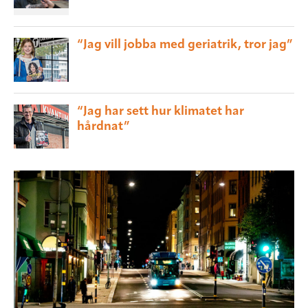
“Jag vill jobba med geriatrik, tror jag”
“Jag har sett hur klimatet har
hårdnat”