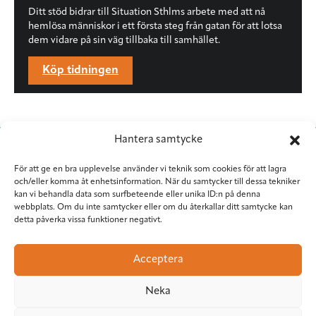
Ditt stöd bidrar till Situation Sthlms arbete med att nå
hemlösa människor i ett första steg från gatan för att lotsa
dem vidare på sin väg tillbaka till samhället.
Köp tidningen
Hantera samtycke
För att ge en bra upplevelse använder vi teknik som cookies för att lagra
och/eller komma åt enhetsinformation. När du samtycker till dessa tekniker
kan vi behandla data som surfbeteende eller unika ID:n på denna
webbplats. Om du inte samtycker eller om du återkallar ditt samtycke kan
detta påverka vissa funktioner negativt.
Situation Sthlm
Torkel Knutssongatan 37
Acceptera
118 49 Stockholm
08-545 953 81
•
red@situationsthlm.se
Neka