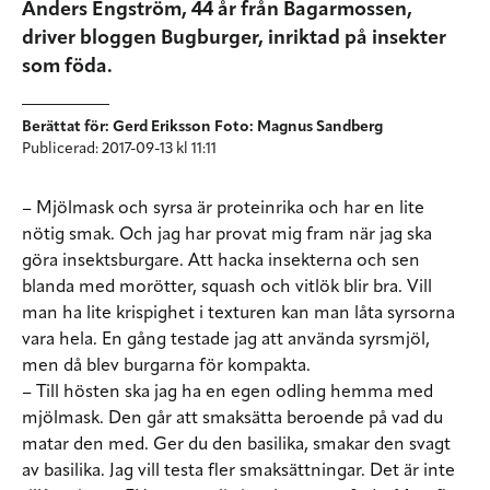
Anders Engström, 44 år från Bagarmossen,
driver bloggen Bugburger, inriktad på insekter
som föda.
Berättat för: Gerd Eriksson Foto: Magnus Sandberg
Publicerad: 2017-09-13 kl 11:11
– Mjölmask och syrsa är proteinrika och har en lite
nötig smak. Och jag har provat mig fram när jag ska
göra insektsburgare. Att hacka insekterna och sen
blanda med morötter, squash och vitlök blir bra. Vill
man ha lite krispighet i texturen kan man låta syrsorna
vara hela. En gång testade jag att använda syrsmjöl,
men då blev burgarna för kompakta.
– Till hösten ska jag ha en egen odling hemma med
mjölmask. Den går att smaksätta beroende på vad du
matar den med. Ger du den basilika, smakar den svagt
av basilika. Jag vill testa fler smaksättningar. Det är inte