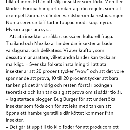
tillåtet inom EU än att sälja insekter som föda. Men fler
länder i Europa har gjort undantag från regeln, som till
exempel Danmark där den världsberömda restaurangen
Noma serverar biff tartar toppad med skogsmyror.
Myrorna ger bra syra.
– Att äta insekter är såklart också en kulturell fråga.
Thailand och Mexiko är länder där insekter är både
vardagsmat och delikatess. Vi äter kräftor, som
dessutom är asätare, vilket andra länder kan tycka är
märkligt. – Svenska folkets inställning till att äta
insekter är att 20 procent tycker ”wow” och att det vore
spännande att prova, 10 till 20 procent tycker att bara
tanken på det är vidrig och resten förstår poängen
teoretiskt och kan tänka sig att prova om si sådär tio år.
– Jag startade bloggen Bug Burger för att undersöka
insekter som föda och för att leka med tanken att
öppna ett hamburgerställe där köttet kommer från
insekter.
– Det går åt upp till tio kilo foder för att producera ett