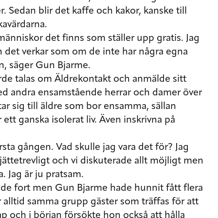
 Sedan blir det kaffe och kakor, kanske till
kavärdarna.
människor det finns som ställer upp gratis. Jag
en det verkar som om de inte har några egna
ten, säger Gun Bjarme.
örde talas om Äldrekontakt och anmälde sitt
med andra ensamstående herrar och damer över
tar sig till äldre som bor ensamma, sällan
 ett ganska isolerat liv. Även inskrivna på
rsta gången. Vad skulle jag vara det för? Jag
jättetrevligt och vi diskuterade allt möjligt men
a. Jag är ju pratsam.
de fort men Gun Bjarme hade hunnit fått flera
 alltid samma grupp gäster som träffas för att
p och i början försökte hon också att hålla