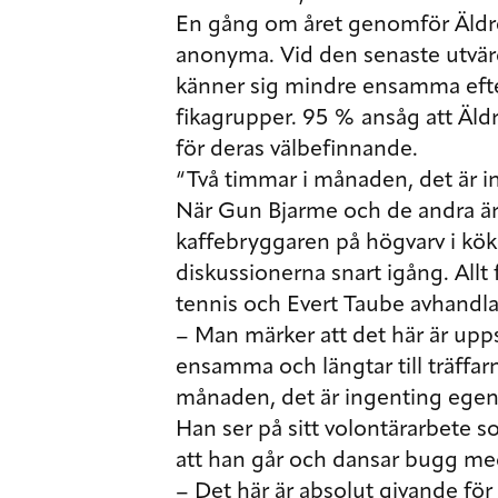
En gång om året genomför Äldrek
anonyma. Vid den senaste utvä
känner sig mindre ensamma efter 
fikagrupper. 95 % ansåg att Äldre
för deras välbefinnande.
“Två timmar i månaden, det är i
När Gun Bjarme och de andra är
kaffebryggaren på högvarv i kök
diskussionerna snart igång. Allt 
tennis och Evert Taube avhandla
– Man märker att det här är upp
ensamma och längtar till träffarn
månaden, det är ingenting egent
Han ser på sitt volontärarbete s
att han går och dansar bugg m
– Det här är absolut givande för 