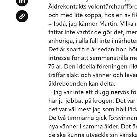
Äldrekontakts volontärchaufförer.
och med lite soppa, hos en av fi
– Jodå, jag känner Martin. Vilka 
fattar inte varför de gör det, m
anhöriga, i alla fall inte i närhe
Det är snart tre år sedan hon h
intresse för att sammanstråla 
75 år. Den ideella föreningen rik
träffar släkt och vänner och lever
äldreboenden kan delta.
– Jag var inte ett dugg nervös fö
har ju jobbat på krogen. Det var 
det var väl mest jag som höll låd
De två timmarna gick försvinnan
nya vänner i samma ålder. Det är
de ska kunna utveckla sin vänska