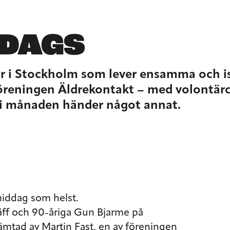
DAGS
r i Stockholm som lever ensamma och iso
öreningen Äldrekontakt – med volontärc
ar i månaden händer något annat.
middag som helst.
äff och 90-åriga Gun Bjarme på
tad av Martin Fast, en av föreningen