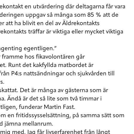
ontakt en utvärdering där deltagarna får vara
rderingen uppgav så många som 85 % att de
att ha blivit en del av Äldrekontakts
kontakts träffar är viktiga eller mycket viktiga
ngenting egentligen.”
 framme hos fikavolontären går
et. Runt det kakfyllda matbordet är
från P4:s nattsändningar och sjukvården till
s.
skattat. Det är många av gästerna som är
a. Ändå är det så lite som två timmar i
ligen, funderar Martin Fast.
om en fritidssysselsättning, på samma sätt som
ed jämna mellanrum.
mig med. Jag får livserfarenhet från långt