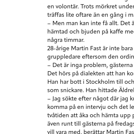
en volontär. Trots mörkret und
träffas lite oftare än en gång i 
– Men man kan inte få allt. Det ä
hämtad och bjuden på kaffe med 
några timmar.
28-årige Martin Fast är inte bara
gruppledare eftersom den ordina
– Det är inga problem, gästerna
Det hörs på dialekten att han k
Han har bott i Stockholm till oc
som snickare. Han hittade Äldre
– Jag sökte efter något där jag k
komma på en intervju och det ledd
tvåtiden att åka och hämta upp 
även runt till gästerna på fredags
vill vara med, berättar Martin Fas