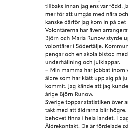
tillbaks innan jag ens var född. J
mer för att umgås med nära och k
kanske därför jag kom in på det 
Volontärerna har även arrangera
Björn och Maria Runow styrde u
volontärer i Södertälje. Kommu
pengar och en skola bistod med 
underhållning och julklappar.
– Min mamma har jobbat inom vå
äldre som har klätt upp sig på j
kommit. Jag kände att jag kunde 
årige Björn Runow.
Sverige toppar statistiken över
takt med att åldrarna blir högre
behovet finns i hela landet. I d
Äldrekontakt. De är fördelade på 