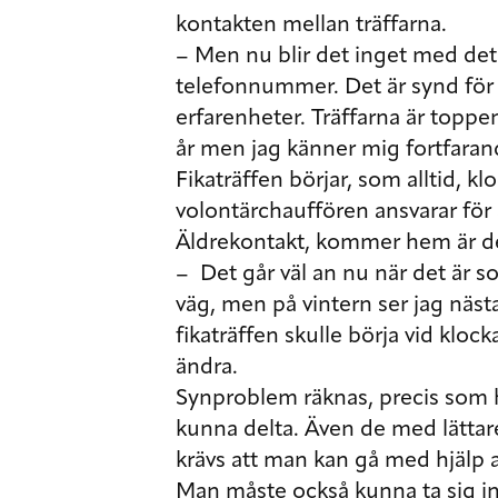
kontakten mellan träffarna.
– Men nu blir det inget med det f
telefonnummer. Det är synd för
erfarenheter. Träffarna är toppen
år men jag känner mig fortfarand
Fikaträffen börjar, som alltid, k
volontärchauffören ansvarar för
Äldrekontakt, kommer hem är det
– Det går väl an nu när det är som
väg, men på vintern ser jag näs
fikaträffen skulle börja vid klock
ändra.
Synproblem räknas, precis som h
kunna delta. Även de med lätta
krävs att man kan gå med hjälp a
Man måste också kunna ta sig in 