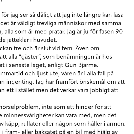
ör jag ser så dåligt att jag inte längre kan läsa
 det är väldigt trevliga människor med samma
, alla som är med pratar. Jag är ju för fasen 90
e jätteklar i huvudet.
lockan tre och är slut vid fem. Även om
 att alla ”gäster”, som benämningen är hos
 i senaste laget, enligt Gun Bjarme.
martid och ljust ute, våren är i alla fall på
tan ingenting. Jag har framfört önskemål om att
an ett i stället men det verkar vara jobbigt att
örselproblem, inte som ett hinder för att
re minnessvårigheter kan vara med, men det
v käpp, rullator eller någon som håller i armen.
i fram- eller baksätet på en bil med hjälp av