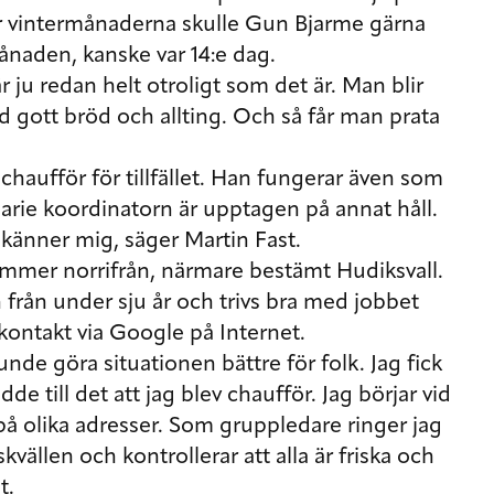
er vintermånaderna skulle Gun Bjarme gärna
månaden, kanske var 14:e dag.
r ju redan helt otroligt som det är. Man blir
gott bröd och allting. Och så får man prata
 chaufför för tillfället. Han fungerar även som
rie koordinatorn är upptagen på annat håll.
 känner mig, säger Martin Fast.
ommer norrifrån, närmare bestämt Hudiksvall.
h från under sju år och trivs bra med jobbet
kontakt via Google på Internet.
unde göra situationen bättre för folk. Jag fick
e till det att jag blev chaufför. Jag börjar vid
på olika adresser. Som gruppledare ringer jag
kvällen och kontrollerar att alla är friska och
t.