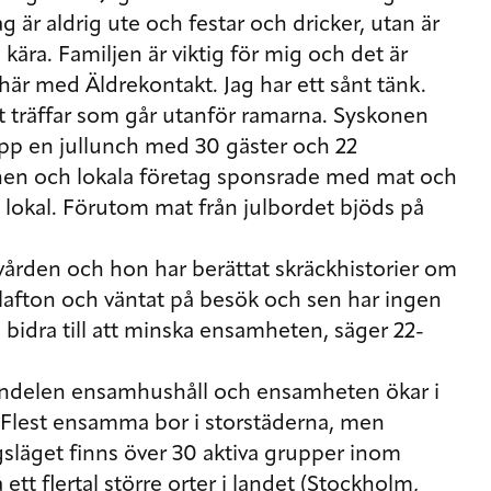
ag är aldrig ute och festar och dricker, utan är
ära. Familjen är viktig för mig och det är
här med Äldrekontakt. Jag har ett sånt tänk.
t träffar som går utanför ramarna. Syskonen
pp en jullunch med 30 gäster och 22
nen och lokala företag sponsrade med mat och
lokal. Förutom mat från julbordet bjöds på
rden och hon har berättat skräckhistorier om
ulafton och väntat på besök och sen har ingen
bidra till att minska ensamheten, säger 22-
 andelen ensamhushåll och ensamheten ökar i
. Flest ensamma bor i storstäderna, men
agsläget finns över 30 aktiva grupper inom
ett flertal större orter i landet (Stockholm,