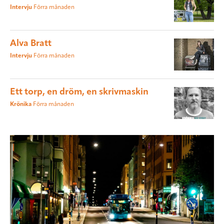
Intervju
Förra månaden
Alva Bratt
Intervju
Förra månaden
Ett torp, en dröm, en skrivmaskin
Krönika
Förra månaden