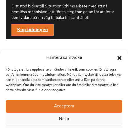
Ditt stöd bidrar till Situation Sthlms arbete med att nå
hemlösa människor i ett första steg från gatan för att lotsa
dem vidare på sin väg tillbaka till samhället.
Köp tidningen
Hantera samtycke
För att ge en bra upplevelse använder vi teknik som cookies för att lagra
och/eller komma åt enhetsinformation. När du samtycker till dessa tekniker
kan vi behandla data som surfbeteende eller unika ID:n på denna
webbplats. Om du inte samtycker eller om du återkallar ditt samtycke kan
detta påverka vissa funktioner negativt.
Situation Sthlm
Torkel Knutssongatan 37
Acceptera
118 49 Stockholm
08-545 953 81
•
red@situationsthlm.se
Neka