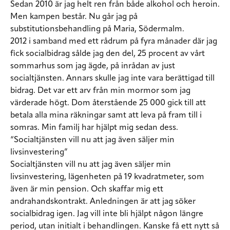
Sedan 2010 är jag helt ren från både alkohol och heroin.
Men kampen består. Nu går jag på
substitutionsbehandling på Maria, Södermalm.
2012 i samband med ett rådrum på fyra månader där jag
fick socialbidrag sålde jag den del, 25 procent av vårt
sommarhus som jag ägde, på inrådan av just
socialtjänsten. Annars skulle jag inte vara berättigad till
bidrag. Det var ett arv från min mormor som jag
värderade högt. Dom återstående 25 000 gick till att
betala alla mina räkningar samt att leva på fram till i
somras. Min familj har hjälpt mig sedan dess.
“Socialtjänsten vill nu att jag även säljer min
livsinvestering”
Socialtjänsten vill nu att jag även säljer min
livsinvestering, lägenheten på 19 kvadratmeter, som
även är min pension. Och skaffar mig ett
andrahandskontrakt. Anledningen är att jag söker
socialbidrag igen. Jag vill inte bli hjälpt någon längre
period, utan initialt i behandlingen. Kanske få ett nytt så