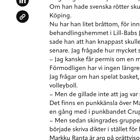
Om han hade svenska rötter sku
Köping.
Nu har han litet bråttom, för in
behandlingshemmet i Lill-Babs 
sade han att han knappast skulle 
senare. Jag frågade hur mycket 
– Jag kanske får permis om en 
Förmodligen har vi ingen längre 
Jag frågar om han spelat basket
volleyboll.
– Men de gillade inte att jag var 
Det finns en punkkänsla över Ma
en gång med i punkbandet Crupp
– Men sedan skingrades gruppen
började skriva dikter i stället för l
Markku Ranta är arg på orättvis