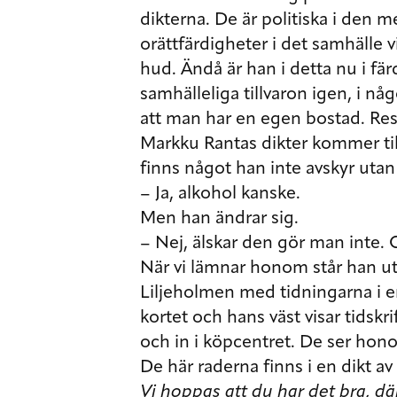
dikterna. De är politiska i den 
orättfärdigheter i det samhälle v
hud. Ändå är han i detta nu i fä
samhälleliga tillvaron igen, i 
att man har en egen bostad. Resan
Markku Rantas dikter kommer till
finns något han inte avskyr utan 
– Ja, alkohol kanske.
Men han ändrar sig.
– Nej, älskar den gör man inte.
När vi lämnar honom står han utan
Liljeholmen med tidningarna i e
kortet och hans väst visar tidskr
och in i köpcentret. De ser ho
De här raderna finns i en dikt a
Vi hoppas att du har det bra, dä