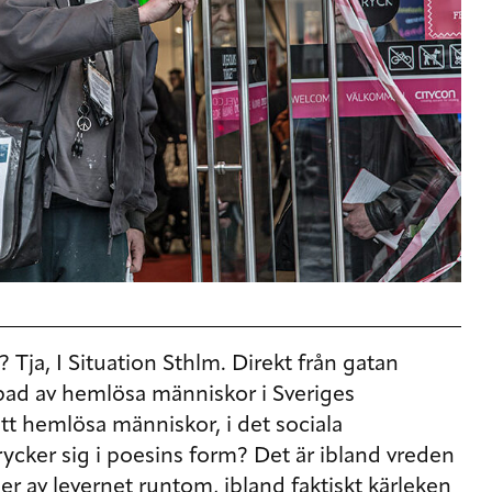
? Tja, I Situation Sthlm. Direkt från gatan
kapad av hemlösa människor i Sveriges
tt hemlösa människor, i det sociala
rycker sig i poesins form? Det är ibland vreden
lser av levernet runtom, ibland faktiskt kärleken