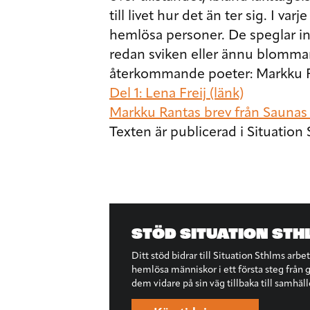
till livet hur det än ter sig. I v
hemlösa personer. De speglar in
redan sviken eller ännu blomman
återkommande poeter: Markku Ra
Del 1: Lena Freij (länk)
Markku Rantas brev från Saunas
Texten är publicerad i Situation
STÖD SITUATION STH
Ditt stöd bidrar till Situation Sthlms arbe
hemlösa människor i ett första steg från ga
dem vidare på sin väg tillbaka till samhäll