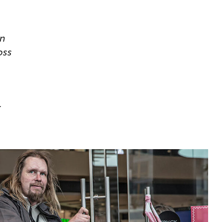
en
oss
r