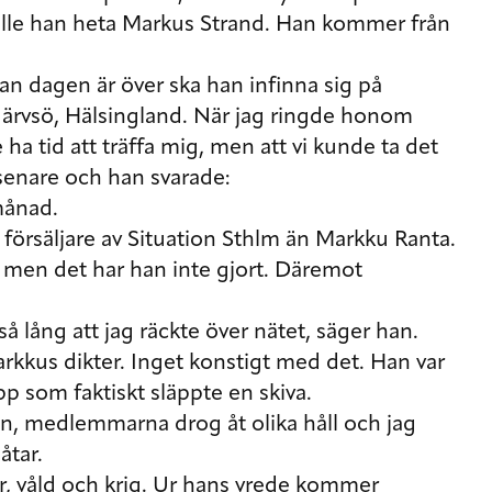
lle han heta Markus Strand. Han kommer från
nan dagen är över ska han infinna sig på
Järvsö, Hälsingland. När jag ringde honom
ha tid att träffa mig, men att vi kunde ta det
senare och han svarade:
månad.
försäljare av Situation Sthlm än Markku Ranta.
, men det har han inte gjort. Däremot
så lång att jag räckte över nätet, säger han.
rkkus dikter. Inget konstigt med det. Han var
 som faktiskt släppte en skiva.
, medlemmarna drog åt olika håll och jag
åtar.
or, våld och krig. Ur hans vrede kommer