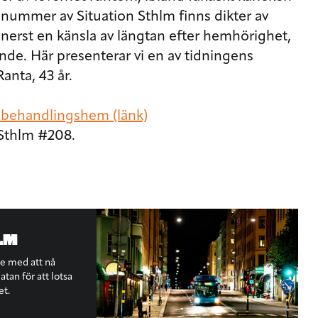
arje nummer av Situation Sthlm finns dikter av
nerst en känsla av längtan efter hemhörighet,
de. Här presenterar vi en av tidningens
nta, 43 år.
 behandlingshem (länk)
 Sthlm #208.
LM
te med att nå
tan för att lotsa
et.