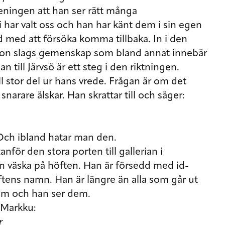
meningen att han ser rätt många
i har valt oss och han har känt dem i sin egen
rd med att försöka komma tillbaka. In i den
någon slags gemenskap som bland annat innebär
 till Järvsö är ett steg i den riktningen.
 stor del ur hans vrede. Frågan är om det
snarare älskar. Han skrattar till och säger:
 Och ibland hatar man den.
för den stora porten till gallerian i
n väska på höften. Han är försedd med id-
iftens namn. Han är längre än alla som går ut
nom och han ser dem.
v Markku:
r