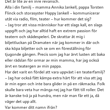
Det är lite av en inre revansch.
Alla i din familj – mamma Annika Jankell, pappa Torsten
Flinck och storasyster Happy Jankell – kommunicerar
utåt via radio, film, teater – hur kommer det sig?
– Jag tror att vissa människor har ett slags kall, en slags
uppgift och jag har alltid haft en extrem passion för
teatern och skådespeleri. De skrattar åt mig i
biljettluckan på Dramaten när jag kommer in där och
ska köpa biljetter och se om en föreställning för
tjugonde gången. Precis som jag har ärvt lusten att baka
eller rädslan för ormar av min mamma, har jag också
ärvt en teatergen av min pappa.
Har det varit en fördel att vara uppväxt i en teaterfamilj?
– Jag har också fått kämpa extra hårt för att visa att jag
är min egen och inte bara glider in på en räkmacka. Folk
skulle bara veta hur många nej jag har fått till roller. Det
är kanske två ja på hundra, men när man får ett ja, då
väger det upp allt.
Var kommer ditt namn ifrån?