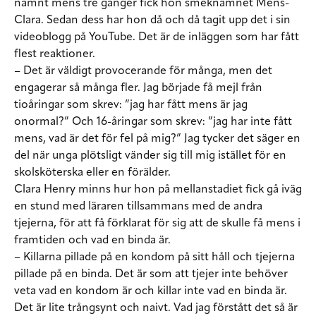
nämnt mens tre gånger fick hon smeknamnet Mens-
Clara. Sedan dess har hon då och då tagit upp det i sin
videoblogg på YouTube. Det är de inläggen som har fått
flest reaktioner.
– Det är väldigt provocerande för många, men det
engagerar så många fler. Jag började få mejl från
tioåringar som skrev: ”jag har fått mens är jag
onormal?” Och 16-åringar som skrev: ”jag har inte fått
mens, vad är det för fel på mig?” Jag tycker det säger en
del när unga plötsligt vänder sig till mig istället för en
skolsköterska eller en förälder.
Clara Henry minns hur hon på mellanstadiet fick gå iväg
en stund med läraren tillsammans med de andra
tjejerna, för att få förklarat för sig att de skulle få mens i
framtiden och vad en binda är.
– Killarna pillade på en kondom på sitt håll och tjejerna
pillade på en binda. Det är som att tjejer inte behöver
veta vad en kondom är och killar inte vad en binda är.
Det är lite trångsynt och naivt. Vad jag förstått det så är