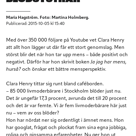
Maria Hagström. Foto: Martina Holmberg.
Publicerad: 2015-10-05 kl 15:40
Med över 350 000 följare på Youtube vet Clara Henry
att allt hon lägger ut där får ett stort genomslag. Men
störst blir det när hon tar upp mens – både positivt och
negativt. Därför har hon skrivit boken
Ja jag har mens,
hurså?
och önskar ett bättre mensperspektiv.
Clara Henry tittar sig runt bland caféborden.
– 85 000 livmoderbärare i Stockholm blöder just nu.
Det är ungefär 17,3 procent, avrunda det till 20 procent
och det är var femte. Vi är fem livmoderbärare här just
nu – vem av oss blöder?
Hon har nördat ner sig ordentligt i ämnet mens. Hon
har googlat, frågat och plockat fram sina egna jobbiga,
roliga och pinsamma erfarenheter. Nu ger hon ut