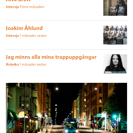
Intervju
Förra månaden
Joakim Åhlund
Intervju
1 månader sedan
Jag minns alla mina trappuppgångar
Krönika
1 månader sedan