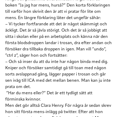
boken ”Ja jag har mens, hurså?” Den korta förklaringen
till varför hon skrivit den är att vi pratar för lite om
mens. En längre förklaring låter det ungefär såhär:
– Vi tycker fortfarande att det är något skämmigt och
äckligt. Det är så jävla störigt. Och det är så jobbigt att
sitta i skolan eller på en arbetsplats och känna när den
första blodsdroppen landar i trosan, dra efter andan och
försöker dra tillbaka droppen in igen. Man vill ”undo”,
”ctrl z”, säger hon och fortsätter:
– Och så inser du att du inte har någon binda med dig.
Kniper och försöker samtidigt gå till toan med någon
sorts avslappnad gång, lägger papper i trosan och går
sen iväg till ICA med det mellan benen. Man kan ju inte
prata om det.
”Har du mens eller?” Det är ett tydligt sätt att
förminska kvinnor.
Men det gör alltså Clara Henry. För några år sedan skrev
hon sitt första mens-inlägg på twitter. Efter att hon