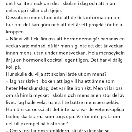
det lika lite snack om det i skolan i dag och att man
delas upp i killar och tjejer.
Dessutom minns hon inte att de fick information om
hur ont det kan göra och att det är ett projekt för hela
kroppen.
– När vi väl fick lära oss att hormonerna går bananas en
vecka varje månad, då lär man sig inte att det är veckan
innan mens, utan under mensveckan. Hela menscykeln
är ju en hormonell cocktail egentligen. Det har vi dålig
koll på.
Hur skulle du vilja att skolan lärde ut om mens?
– Jag har skrivit i boken att jag vill ha ett ämne som
heter Menskunskap, det var lite ironiskt. Men vi lär oss
om så himla mycket i skolan och mens är en stor del av
livet. Jag hade velat ha ett lite bättre mensperspektiv.
Hon önskar också att det inte bara var de vetenskapliga
biologiska bitarna som togs upp. Varför inte prata om
det till exempel på historian?
– Om vi pratar om stenåldern, så får vi kanske se