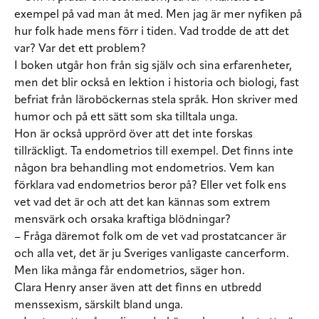
exempel på vad man åt med. Men jag är mer nyfiken på
hur folk hade mens förr i tiden. Vad trodde de att det
var? Var det ett problem?
I boken utgår hon från sig själv och sina erfarenheter,
men det blir också en lektion i historia och biologi, fast
befriat från läroböckernas stela språk. Hon skriver med
humor och på ett sätt som ska tilltala unga.
Hon är också upprörd över att det inte forskas
tillräckligt. Ta endometrios till exempel. Det finns inte
någon bra behandling mot endometrios. Vem kan
förklara vad endometrios beror på? Eller vet folk ens
vet vad det är och att det kan kännas som extrem
mensvärk och orsaka kraftiga blödningar?
– Fråga däremot folk om de vet vad prostatcancer är
och alla vet, det är ju Sveriges vanligaste cancerform.
Men lika många får endometrios, säger hon.
Clara Henry anser även att det finns en utbredd
menssexism, särskilt bland unga.