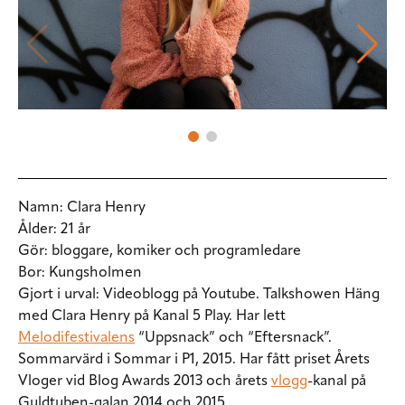
Namn:
Clara Henry
Ålder:
21 år
Gör:
bloggare, komiker och programledare
Bor:
Kungsholmen
Gjort i urval:
Videoblogg på Youtube. Talkshowen Häng
med Clara Henry på Kanal 5 Play. Har lett
Melodifestivalens
“Uppsnack” och “Eftersnack”.
Sommarvärd i Sommar i P1, 2015. Har fått priset Årets
Vloger vid Blog Awards 2013 och årets
vlogg
-kanal på
Guldtuben-galan 2014 och 2015.