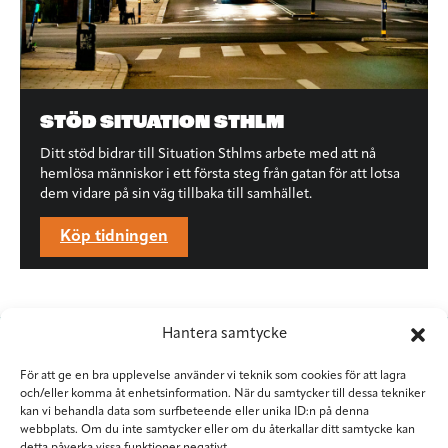
STÖD SITUATION STHLM
Ditt stöd bidrar till Situation Sthlms arbete med att nå
hemlösa människor i ett första steg från gatan för att lotsa
dem vidare på sin väg tillbaka till samhället.
Köp tidningen
Hantera samtycke
För att ge en bra upplevelse använder vi teknik som cookies för att lagra
och/eller komma åt enhetsinformation. När du samtycker till dessa tekniker
kan vi behandla data som surfbeteende eller unika ID:n på denna
webbplats. Om du inte samtycker eller om du återkallar ditt samtycke kan