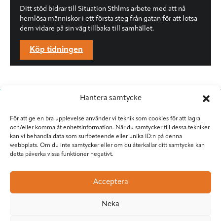
Ditt stöd bidrar till Situation Sthlms arbete med att nå
hemlösa människor i ett första steg från gatan för att lotsa
dem vidare på sin väg tillbaka till samhället.
Köp tidningen
Hantera samtycke
För att ge en bra upplevelse använder vi teknik som cookies för att lagra
och/eller komma åt enhetsinformation. När du samtycker till dessa tekniker
kan vi behandla data som surfbeteende eller unika ID:n på denna
webbplats. Om du inte samtycker eller om du återkallar ditt samtycke kan
detta påverka vissa funktioner negativt.
Situation Sthlm
Torkel Knutssongatan 37
Acceptera
118 49 Stockholm
08-545 953 81
•
red@situationsthlm.se
Neka