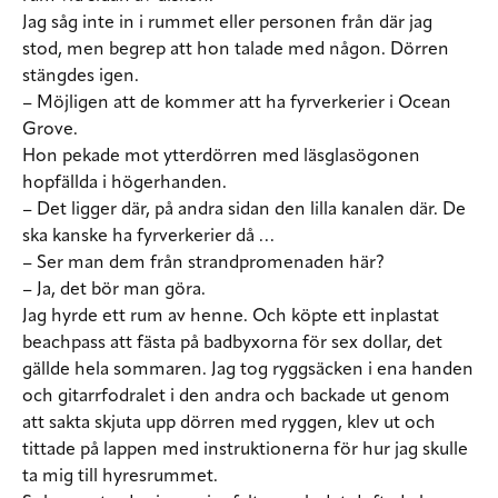
Jag såg inte in i rummet eller personen från där jag
stod, men begrep att hon talade med någon. Dörren
stängdes igen.
– Möjligen att de kommer att ha fyrverkerier i Ocean
Grove.
Hon pekade mot ytterdörren med läsglasögonen
hopfällda i högerhanden.
– Det ligger där, på andra sidan den lilla kanalen där. De
ska kanske ha fyrverkerier då …
– Ser man dem från strandpromenaden här?
– Ja, det bör man göra.
Jag hyrde ett rum av henne. Och köpte ett inplastat
beachpass att fästa på badbyxorna för sex dollar, det
gällde hela sommaren. Jag tog ryggsäcken i ena handen
och gitarrfodralet i den andra och backade ut genom
att sakta skjuta upp dörren med ryggen, klev ut och
tittade på lappen med instruktionerna för hur jag skulle
ta mig till hyresrummet.