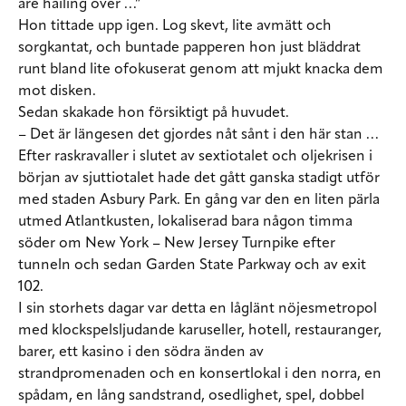
are hailing over …”
Hon tittade upp igen. Log skevt, lite avmätt och
sorgkantat, och buntade papperen hon just bläddrat
runt bland lite ofokuserat genom att mjukt knacka dem
mot disken.
Sedan skakade hon försiktigt på huvudet.
– Det är längesen det gjordes nåt sånt i den här stan …
Efter raskravaller i slutet av sextiotalet och oljekrisen i
början av sjuttiotalet hade det gått ganska stadigt utför
med staden Asbury Park. En gång var den en liten pärla
utmed Atlantkusten, lokaliserad bara någon timma
söder om New York – New Jersey Turnpike efter
tunneln och sedan Garden State Parkway och av exit
102.
I sin storhets dagar var detta en låglänt nöjesmetropol
med klockspelsljudande karuseller, hotell, restauranger,
barer, ett kasino i den södra änden av
strandpromenaden och en konsertlokal i den norra, en
spådam, en lång sandstrand, osedlighet, spel, dobbel