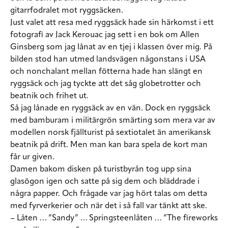
gitarrfodralet mot ryggsäcken.
Just valet att resa med ryggsäck hade sin härkomst i ett
fotografi av Jack Kerouac jag sett i en bok om Allen
Ginsberg som jag lånat av en tjej i klassen över mig. På
bilden stod han utmed landsvägen någonstans i USA
och nonchalant mellan fötterna hade han slängt en
ryggsäck och jag tyckte att det såg globetrotter och
beatnik och frihet ut.
Så jag lånade en ryggsäck av en vän. Dock en ryggsäck
med bamburam i militärgrön smärting som mera var av
modellen norsk fjällturist på sextiotalet än amerikansk
beatnik på drift. Men man kan bara spela de kort man
får ur given.
Damen bakom disken på turistbyrån tog upp sina
glasögon igen och satte på sig dem och bläddrade i
några papper. Och frågade var jag hört talas om detta
med fyrverkerier och när det i så fall var tänkt att ske.
– Låten … ”Sandy” … Springsteenlåten … ”The fireworks