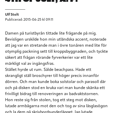
Ulf Stolt
Publicerad: 2015-06-25 kl 09:11
Damen på turistbyrån tittade lite frågande på mig.
Bevisligen urskilde hon min utländska accent, noterade
att jag var en stretande man i övre tonåren med lite för
otymplig packning sett till kroppsbyggnaden, och tyckte
säkert att frågan rörande fyrverkerier var ett lite
märkligt val av ingångsfras.
Stället hyrde ut rum. Sålde beachpass. Hade ett
skrangligt ställ broschyrer till höger precis innanför
dörren. Och man kunde boka solstolar och parasoll där
och på disken stod en kruka vari man kunde skänka ett
frivilligt bidrag till renoveringen av badvaktstornen.
Hon reste sig från stolen, tog ett steg mot disken,
lutade armbågarna mot den och tog av sina läsglasögon
och la dem på skrivbordsunderlägget. Jag lutade