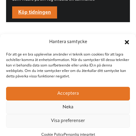
Köp tidningen
Hantera samtycke
För att ge en bra upplevelse använder vi teknik som cookies för att lagra
och/eller komma åt enhetsinformation. När du samtycker till dessa tekniker
kan vi behandla data som surfbeteende eller unika ID:n på denna
webbplats. Om du inte samtycker eller om du återkallar ditt samtycke kan
detta påverka vissa funktioner negativt.
Situation Sthlm
Torkel Knutssongatan 37
Acceptera
118 49 Stockholm
08-545 953 81
•
red@situationsthlm.se
Neka
Visa preferenser
Följ Situation Sthlm
Cookie Policy
Personlig integritet