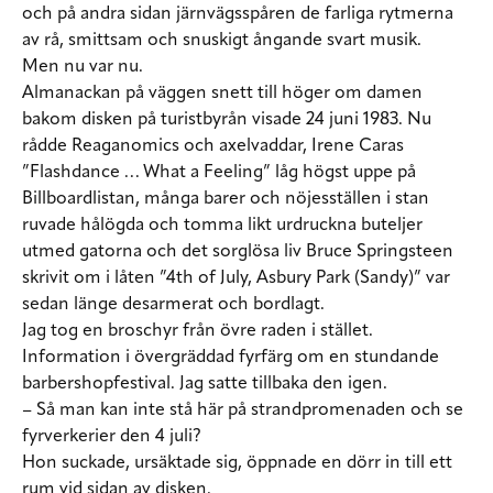
och på andra sidan järnvägsspåren de farliga rytmerna
av rå, smittsam och snuskigt ångande svart musik.
Men nu var nu.
Almanackan på väggen snett till höger om damen
bakom disken på turistbyrån visade 24 juni 1983. Nu
rådde Reaganomics och axelvaddar, Irene Caras
”Flashdance … What a Feeling” låg högst uppe på
Billboardlistan, många barer och nöjesställen i stan
ruvade hålögda och tomma likt urdruckna buteljer
utmed gatorna och det sorglösa liv Bruce Springsteen
skrivit om i låten ”4th of July, Asbury Park (Sandy)” var
sedan länge desarmerat och bordlagt.
Jag tog en broschyr från övre raden i stället.
Information i övergräddad fyrfärg om en stundande
barbershopfestival. Jag satte tillbaka den igen.
– Så man kan inte stå här på strandpromenaden och se
fyrverkerier den 4 juli?
Hon suckade, ursäktade sig, öppnade en dörr in till ett
rum vid sidan av disken.