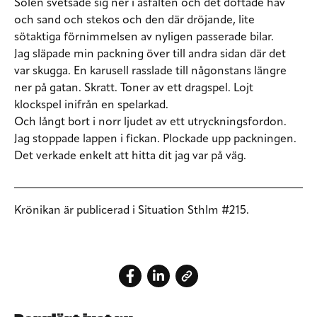
Solen svetsade sig ner i asfalten och det doftade hav
och sand och stekos och den där dröjande, lite
sötaktiga förnimmelsen av nyligen passerade bilar.
Jag släpade min packning över till andra sidan där det
var skugga. En karusell rasslade till någonstans längre
ner på gatan. Skratt. Toner av ett dragspel. Lojt
klockspel inifrån en spelarkad.
Och långt bort i norr ljudet av ett utryckningsfordon.
Jag stoppade lappen i fickan. Plockade upp packningen.
Det verkade enkelt att hitta dit jag var på väg.
Krönikan är publicerad i Situation Sthlm #215.