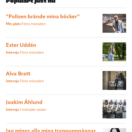
Populärt just nu
”Polisen brände mina böcker”
Min plats
Förra månaden
Ester Uddén
Intervju
Förra månaden
Alva Bratt
Intervju
Förra månaden
Joakim Åhlund
Intervju
1 månader sedan
Jag minns alla mina trappuppgångar