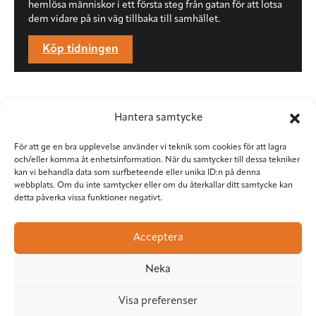
hemlösa människor i ett första steg från gatan för att lotsa
dem vidare på sin väg tillbaka till samhället.
Köp tidningen
Hantera samtycke
För att ge en bra upplevelse använder vi teknik som cookies för att lagra
och/eller komma åt enhetsinformation. När du samtycker till dessa tekniker
kan vi behandla data som surfbeteende eller unika ID:n på denna
webbplats. Om du inte samtycker eller om du återkallar ditt samtycke kan
detta påverka vissa funktioner negativt.
Situation Sthlm
Torkel Knutssongatan 37
Acceptera
118 49 Stockholm
08-545 953 81
•
red@situationsthlm.se
Neka
Visa preferenser
Följ Situation Sthlm