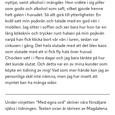
nyttjar, samt alkohol i mängder. Hon vräkte i sig piller
som godis och alkohol som saft, vilket gjorde henne
helt galen i huvudet. Så allt gick till ytterligheter. En
kväll satt min pojkvän och talade med en god vän i
mobilen. Jag sitter i soffan och ser bara hur hon tar en
lång kökskniv och trycker runt halsen på min pojkvän
varpå han fick klicka bort vår vän i luren, sedan var
cirkusen i gång. Det hela slutade med att det blev kaos
som slutade med att vi fick fly hals över huvud.
Chocken satt i i flera dagar och jag bara tänkte på hur
det kunde slutat. Och detta var en av mina kunder som
köpte en tidning av mig! Vad som mer hände kan jag av
personliga skäl inte nämna, men jag har insett att
myntet kan ha många sidor.
Under vinjetten “Med egna ord” skriver våra försäljare
själva i tidningen. Texten ovan är skriven av Magdalena.